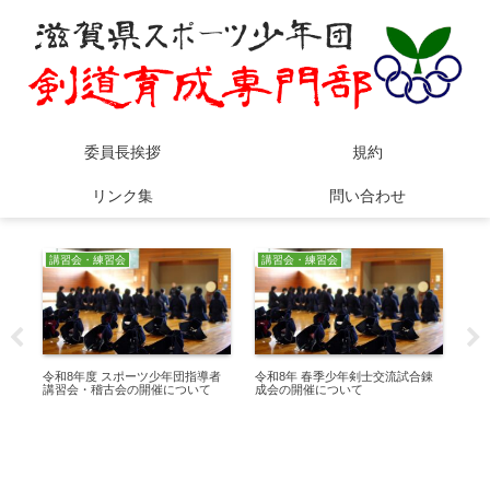
委員長挨拶
規約
リンク集
問い合わせ
講習会・練習会
講習会・練習会
講
試合
令和8年度 スポーツ少年団指導者
令和8年 春季少年剣士交流試合錬
近
講習会・稽古会の開催について
成会の開催について
道
会