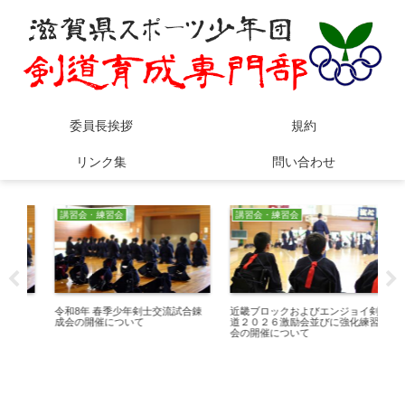
委員長挨拶
規約
リンク集
問い合わせ
講習会・練習会
交流大会
交
錬
近畿ブロックおよびエンジョイ剣
令和7年度 近畿・全国スポーツ少
第
道２０２６激励会並びに強化練習
年団剣道交流大会について
交
会の開催について