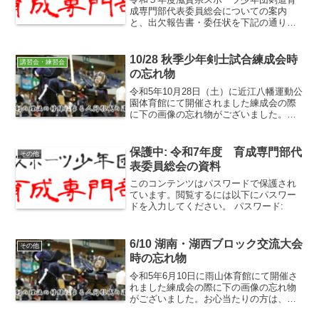
成専門部代表委員総会についての案内
と、出欠報告書・委任状を下記の通りお
知らせいたします。ご確認よろしくお願
いします。・開催日：令和6年4月6日
（土）・場所：能登川コミュニティセン
10/28 秋季少年剣士試合練成会時
講習会・練習会
ター・連絡期限：3月29日...
の忘れ物
令和5年10月28日（土）に近江八幡運動公
園体育館にて開催されました練成会の際
に下の画像の忘れ物がございました。お
心当たりの方は、専門部事務局までお問
い合わせ下さい。一定期間は保管いたし
ますが、その後は、処分いたします。＞
保護中: 令和7年度 育成専門部代
その他
＞専門部事務局問い...
表委員総会の資料
このコンテンツはパスワードで保護され
ています。閲覧するには以下にパスワー
ドを入力してください。 パスワード:
6/10 湖南・湖西ブロック交流大会
その他
時の忘れ物
令和5年6月10日に雨山体育館にて開催さ
れました練成会の際に下の画像の忘れ物
がございました。お心当たりの方は、専
門部事務局までお問い合わせ下さい。一