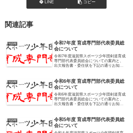
LINE
コピー
関連記事
令和7年度 育成専門部代表委員総
その他
会について
令和7年度滋賀県スポーツ少年団剣道育成
専門部代表委員総会についての案内と、
出欠報告書・委任状を下記の通りお知ら
せいたします。ご確認よろしくお願いし
ます。・開催日：令和8年4月18日
（土）・場所：能登川コミュニティセン
令和6年度 育成専門部代表委員総
その他
ター・連絡期限：4月12...
会について
令和6年度滋賀県スポーツ少年団剣道育成
専門部代表委員総会についての案内と、
出欠報告書・委任状を下記の通りお知ら
せいたします。ご確認よろしくお願いし
ます。・開催日：令和7年4月12日
（土）・場所：能登川コミュニティセン
令和5年度 育成専門部代表委員総
その他
ター・連絡期限：4月5日...
会について
令和５年度滋賀県スポーツ少年団剣道育