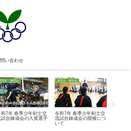
問い合わせ
講習会・練習会
講習会・練習会
講習会・練
令和7年 春季少年剣士交
令和7年 春季少年剣士交
令和6
流試合錬成会の入賞選手
流試合錬成会の開催につ
クおよ
いて
年団剣
につい