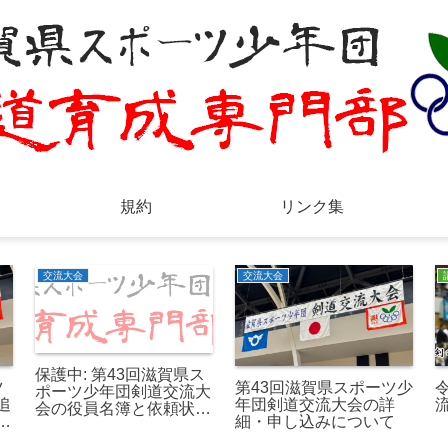
規約
リンク集
交流大会
交流大会
保護中: 第43回滋賀県ス
ツ
第43回滋賀県スポーツ少
ポーツ少年団剣道交流大
追
年団剣道交流大会の詳
会の役員名簿と依頼状、
り
細・申し込みについて
役員説明会について