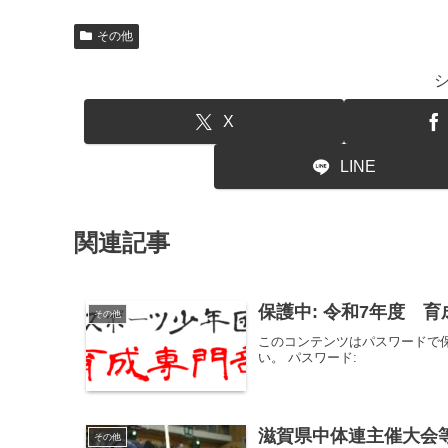
その他
X
LINE
関連記事
保護中: 令和7年度 
その他
このコンテンツはパスワードで
い。 パスワード:
滋賀県中体連主催大会
その他