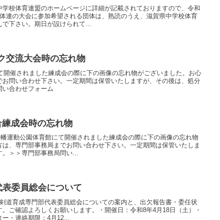
中学校体育連盟のホームページに詳細が記載されておりますので、令和
中体連の大会に参加希望される団体は、熟読のうえ、滋賀県中学校体育
で下さい。期日が設けられて...
ロック交流大会時の忘れ物
にて開催されました練成会の際に下の画像の忘れ物がございました。お心
でお問い合わせ下さい。一定期間は保管いたしますが、その後は、処分
問い合わせフォーム
試合練成会時の忘れ物
江八幡運動公園体育館にて開催されました練成会の際に下の画像の忘れ物
方は、専門部事務局までお問い合わせ下さい。一定期間は保管いたしま
。＞＞専門部事務局問い...
代表委員総会について
団剣道育成専門部代表委員総会についての案内と、出欠報告書・委任状
。ご確認よろしくお願いします。・開催日：令和8年4月18日（土）・
・連絡期限：4月12...