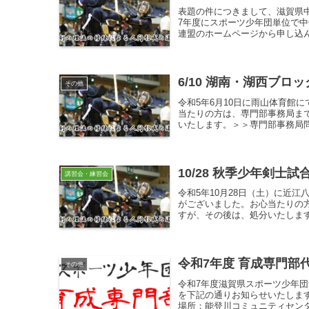
表題の件につきまして、滋賀県
7年度にスポーツ少年団単位で
連盟のホームページから申し込ん
6/10 湖南・湖西ブ
その他
令和5年6月10日に雨山体育館
当たりの方は、専門部事務局ま
いたします。＞＞専門部事務局
10/28 秋季少年剣士
講習会・練習会
令和5年10月28日（土）に近
がございました。お心当たりの
すが、その後は、処分いたします
令和7年度 育成専門部
その他
令和7年度滋賀県スポーツ少年
を下記の通りお知らせいたします
場所：能登川コミュニティセンター