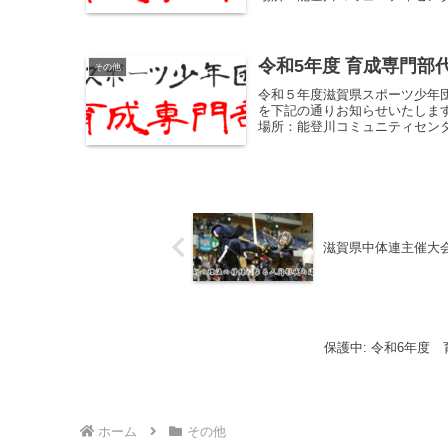
令和5年度 育成専門部
その他
令和５年度滋賀県スポーツ少年
を下記の通りお知らせいたします
場所：能登川コミュニティセンター
滋賀県中体連主催大
保護中: 令和6年度
ホーム
その他