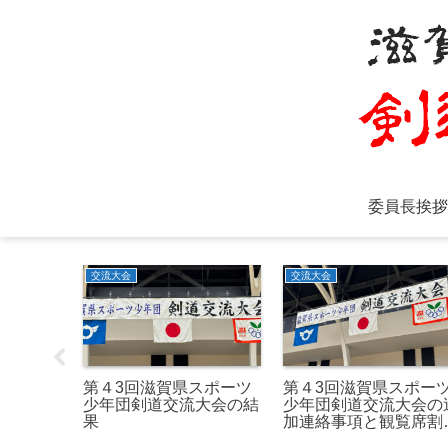
委員長挨拶
交流大会
交流大会
畿・全国
第４3回滋賀県スポーツ
第４3回滋賀県スポー
剣道交流
少年団剣道交流大会の結
少年団剣道交流大会の
果
加連絡事項と観覧席割
振り図