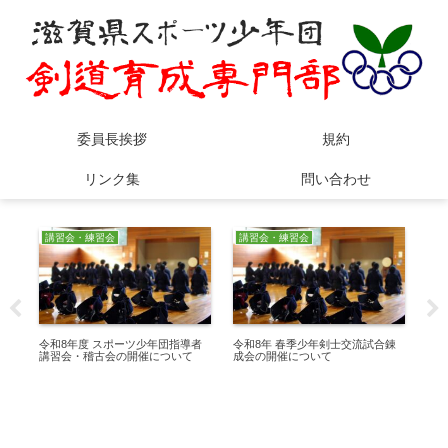
委員長挨拶
規約
リンク集
問い合わせ
講習会・練習会
講習会・練習会
講
試合
令和8年度 スポーツ少年団指導者
令和8年 春季少年剣士交流試合錬
近
講習会・稽古会の開催について
成会の開催について
道
会